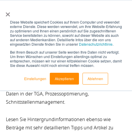
×
Diese Website speichert Cookies auf Ihrem Computer und vewendet
externe Dienste. Diese werden verwendet, um Ihre Website-Erfahrung
zu optimieren und Ihnen einen persönlich auf Sie zugeschnittenen
Service bereitstellen zu können, sowohl auf dieser Website als auch
auf anderen Medienkanälen. Detaillierte Infos über die von uns
eingesetzten Dienste finden Sie in unserer
Datenschutzrichtlinie
.
Blog
Bei Ihrem Besuch auf unserer Seite werden Ihre Daten nicht verfolgt.
Um Ihren Wünschen und Einstellungen allerdings optimal zu
entsprechen, müssen wir nur einen klitzekleinen Cookie setzen, damit
Sie diese Auswahl nicht noch einmal treffen müssen.
Freuen Sie sich auf interessante Themen rund um
Einstellungen
Akzeptieren
Ablehnen
Konfiguration, Automatisierung der Konstruktion, BIM
Daten in der TGA, Prozessoptimierung,
Schnittstellenmanagement.
Lesen Sie Hintergrundinformationen ebenso wie
Beiträge mit sehr detaillierten Tipps und Artikel zu