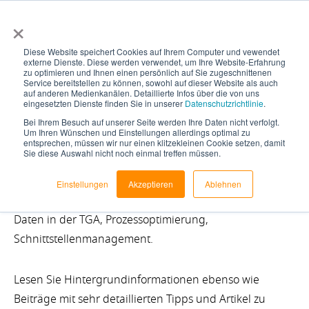
×
Diese Website speichert Cookies auf Ihrem Computer und vewendet
externe Dienste. Diese werden verwendet, um Ihre Website-Erfahrung
zu optimieren und Ihnen einen persönlich auf Sie zugeschnittenen
Service bereitstellen zu können, sowohl auf dieser Website als auch
auf anderen Medienkanälen. Detaillierte Infos über die von uns
eingesetzten Dienste finden Sie in unserer
Datenschutzrichtlinie
.
Blog
Bei Ihrem Besuch auf unserer Seite werden Ihre Daten nicht verfolgt.
Um Ihren Wünschen und Einstellungen allerdings optimal zu
entsprechen, müssen wir nur einen klitzekleinen Cookie setzen, damit
Sie diese Auswahl nicht noch einmal treffen müssen.
Freuen Sie sich auf interessante Themen rund um
Einstellungen
Akzeptieren
Ablehnen
Konfiguration, Automatisierung der Konstruktion, BIM
Daten in der TGA, Prozessoptimierung,
Schnittstellenmanagement.
Lesen Sie Hintergrundinformationen ebenso wie
Beiträge mit sehr detaillierten Tipps und Artikel zu